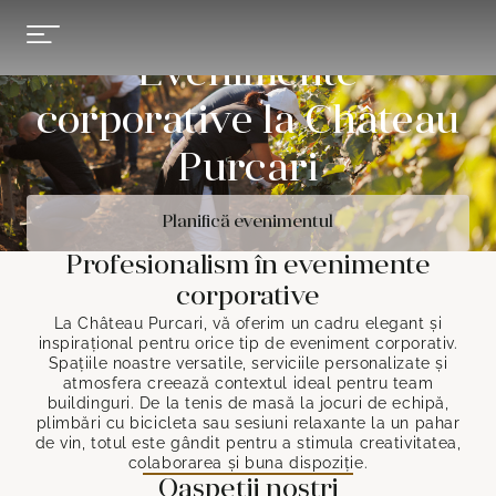
Evenimente
corporative la Château
Purcari
Planifică evenimentul
Profesionalism în evenimente
corporative
La Château Purcari, vă oferim un cadru elegant și
inspirațional pentru orice tip de eveniment corporativ.
Spațiile noastre versatile, serviciile personalizate și
atmosfera creează contextul ideal pentru team
buildinguri. De la tenis de masă la jocuri de echipă,
plimbări cu bicicleta sau sesiuni relaxante la un pahar
de vin, totul este gândit pentru a stimula creativitatea,
colaborarea și buna dispoziție.
Oaspeții noștri