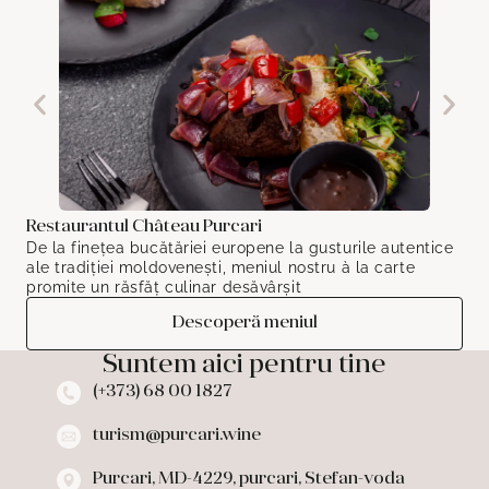
Restaurantul Château Purcari
De la finețea bucătăriei europene la gusturile autentice
ale tradiției moldovenești, meniul nostru à la carte
promite un răsfăț culinar desăvârșit
Descoperă meniul
Suntem aici pentru tine
(+373) 68 00 1827​
turism@purcari.wine
Purcari, MD-4229, purcari, Stefan-voda