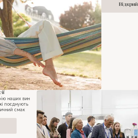
Відкрий
ії
рію наших вин
які поєднують
нтичний смак