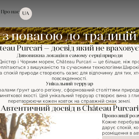
Про нас
UA
Автентичний туризм
з повагою до традицій
teau Purcari — досвід який не враховує
Дивовижна локація в самому серці природи
ністер і Чорним морем, Château Purcari — це більше, ніж пр
реплітаються з вишуканістю та сучасними технологіями.Широкі
а спокій природи створюють оазис для відпочинку для тих, хт
повсякденності.
Унікальний терруар
ралами ґрунт цього регіону, сформований століттями природн
иняткової якості. Цей унікальний терруар створює вина з гл
перетворюючи кожен ковток на справжній смак землі.
Автентичний досвід в Château Purcari
Пропозиції ро
Кожне перебуван
дарує спокій, к
розміщення в ав