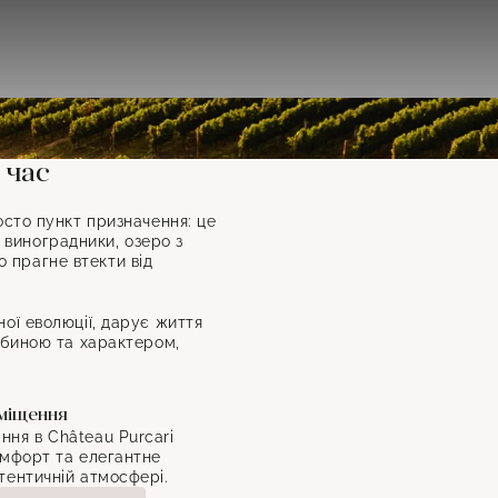
 час
осто пункт призначення: це
 виноградники, озеро з
о прагне втекти від
ої еволюції, дарує життя
ибиною та характером,
зміщення
ня в Château Purcari
омфорт та елегантне
тентичній атмосфері.