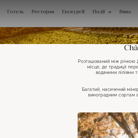
Готель
Ресторан
Екскурсії
Події
Вина
Châ
Розташований між річкою Д
місце, де традиції пе
водяними ліліями т
Багатий, насичений міне
виноградним сортам в