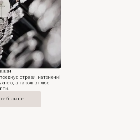
ганки
 поєднує страви, натхненні
хнею, а також втілює
пти.
те більше