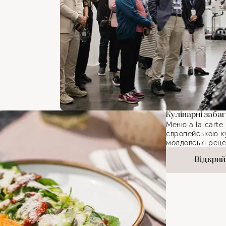
Кулінарні заба
Меню à la carte
європейською ку
молдовські реце
Відкрий