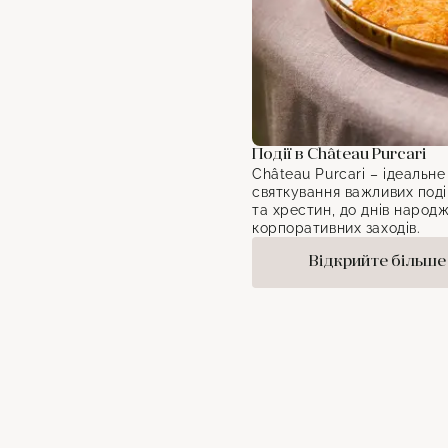
Події в Château Purcari
Château Purcari – ідеальне
святкування важливих подій
та хрестин, до днів народ
корпоративних заходів.
Відкрийте більше